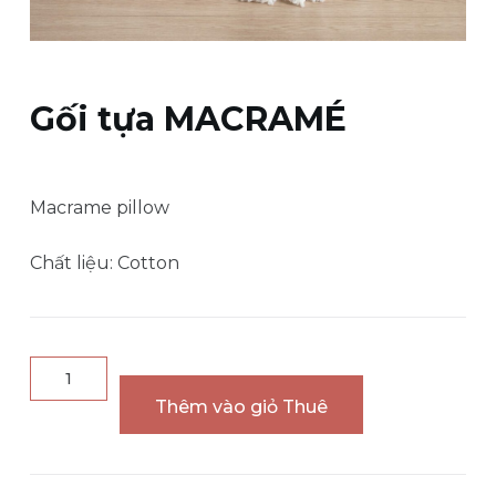
u
n
g
Gối tựa MACRAMÉ
Macrame pillow
Chất liệu: Cotton
Gối
tựa
Thêm vào giỏ Thuê
MACRAMÉ
quantity