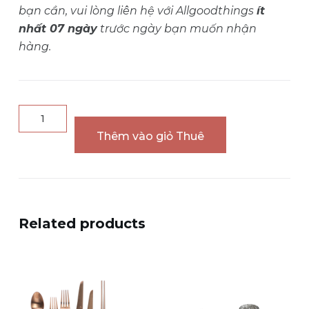
bạn cần, vui lòng liên hệ với Allgoodthings
ít
nhất 07 ngày
trước ngày bạn muốn nhận
hàng.
Khăn
ăn
Thêm vào giỏ Thuê
WHITE
LACE
quantity
Related products