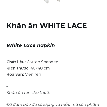
u
n
g
Khăn ăn WHITE LACE
White Lace napkin
Chất liệu:
Cotton Spandex
Kích thước:
40×40 cm
Hoa văn:
Viền ren
–
Khăn ăn ren cho thuê.
Để đảm bảo đủ số lượng và mẫu mã sản phẩm